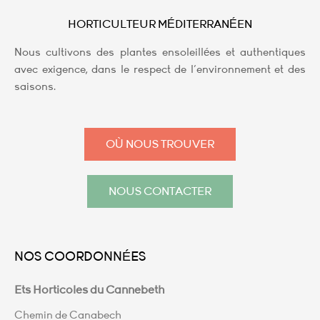
HORTICULTEUR MÉDITERRANÉEN
Nous cultivons des plantes ensoleillées et authentiques
avec exigence, dans le respect de l’environnement et des
saisons.
OÙ NOUS TROUVER
NOUS CONTACTER
NOS COORDONNÉES
Ets Horticoles du Cannebeth
Chemin de Canabech