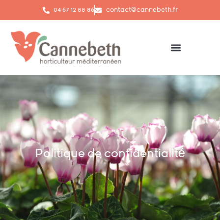
04 67 12 88 86
contact@cannebeth.fr
Politique de confidentialité