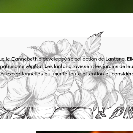
le Cannebeth a développé sa collection de Lantana. Elle 
e patrimoine végétal. Les lantana ravissent les jardins de l
tés exceptionnelles qui mérite toute attention et considé