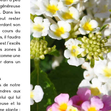
n généreuse
. Dans les
eut rester
erdant son
u cours du
, il faudra
'est l'excès
les zones à
a comme une
er dans un
s
s de notre
endres aux
ui qui lui
neuse et la
me plante :