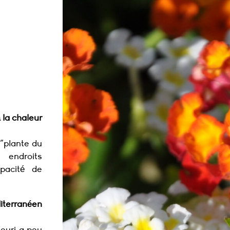
 la chaleur
 "plante du
 endroits
pacité de
iterranéen
leuri a peu