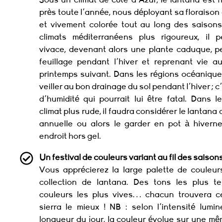
près toute l'année, nous déployant sa floraiso
et vivement colorée tout au long des saisons
climats méditerranéens plus rigoureux, il p
vivace, devenant alors une plante caduque, p
feuillage pendant l'hiver et reprenant vie a
printemps suivant. Dans les régions océaniques
veiller au bon drainage du sol pendant l'hiver ; c
d'humidité qui pourrait lui être fatal. Dans 
climat plus rude, il faudra considérer le lantan
annuelle ou alors le garder en pot à hivern
endroit hors gel.
Un festival de couleurs variant au fil des saison
Vous apprécierez la large palette de couleur
collection de lantana. Des tons les plus t
couleurs les plus vives… chacun trouvera cel
sierra le mieux ! NB : selon l'intensité lumi
longueur du jour, la couleur évolue sur une mê